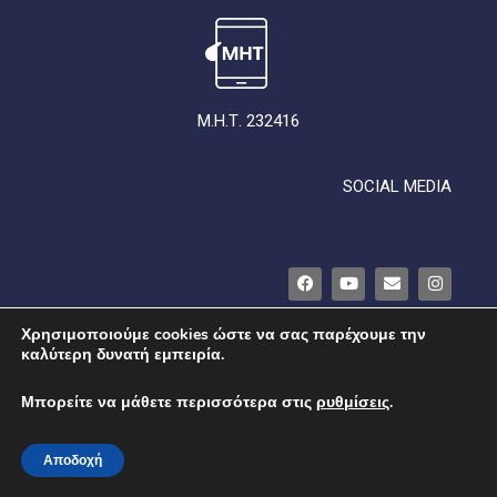
Μ.Η.Τ. 232416
SOCIAL MEDIA
Χρησιμοποιούμε cookies ώστε να σας παρέχουμε την
καλύτερη δυνατή εμπειρία.
ΟΡΟΙ ΧΡΗΣΗΣ
ΠΟΛΙΤΙΚΗ ΑΠΟΡΡΗΤΟΥ
ΠΟΛΙΤΙΚΗ ΓΙΑ ΤΑ COOKIES
ΣΥΜΜΟΡΦΩΣΗ
Μπορείτε να μάθετε περισσότερα στις
ρυθμίσεις
.
ΤΑΥΤΟΤΗΤΑ
ΕΠΙΚΟΙΝΩΝΙΑ
Αποδοχή