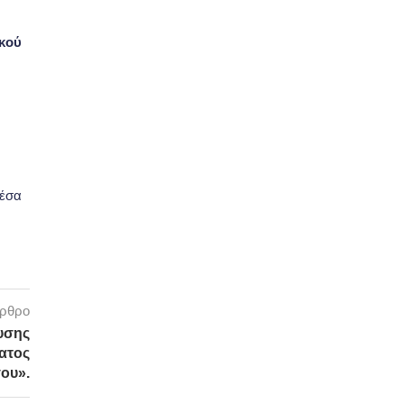
ικού
μέσα
άρθρο
χυσης
ατος
ου».