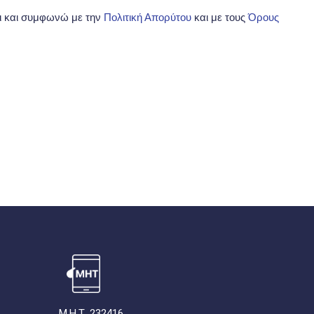
ι και συμφωνώ με την
Πολιτική Απορύτου
και με τους
Όρους
Μ.Η.Τ. 232416