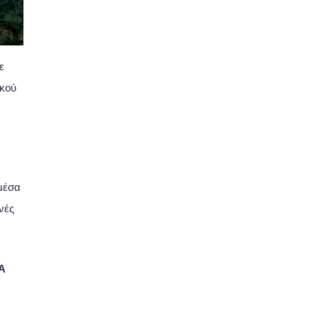
ε
ικού
 μέσα
νές
A