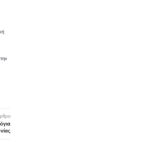
κή
 την
άρθρο
όγια
νίας