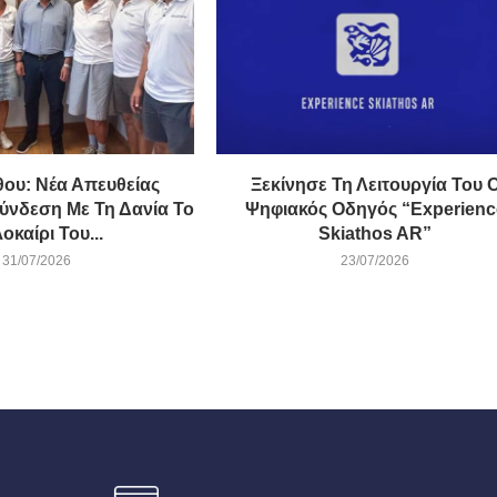
ου: Νέα Απευθείας
Ξεκίνησε Τη Λειτουργία Του 
ύνδεση Με Τη Δανία Το
Ψηφιακός Οδηγός “Experienc
οκαίρι Του...
Skiathos AR”
31/07/2026
23/07/2026