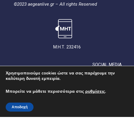
©2023 aegeanlive.gr – All rights Reserved
Μ.Η.Τ. 232416
SOCIAL MEDIA
Χρησιμοποιούμε cookies ώστε να σας παρέχουμε την
καλύτερη δυνατή εμπειρία.
Μπορείτε να μάθετε περισσότερα στις
ρυθμίσεις
.
Αποδοχή
ΟΡΟΙ ΧΡΗΣΗΣ
ΠΟΛΙΤΙΚΗ ΑΠΟΡΡΗΤΟΥ
ΠΟΛΙΤΙΚΗ ΓΙΑ ΤΑ COOKIES
ΣΥΜΜΟΡΦΩΣΗ
ΤΑΥΤΟΤΗΤΑ
ΕΠΙΚΟΙΝΩΝΙΑ