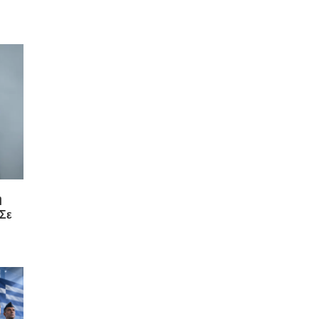
ή
 Σε