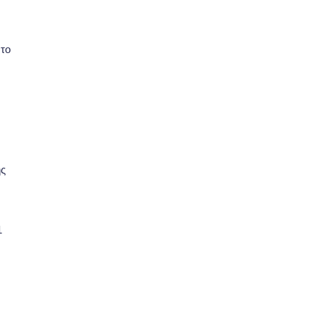
 το
ής
1