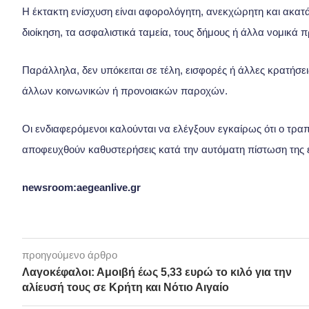
Η έκτακτη ενίσχυση είναι αφορολόγητη, ανεκχώρητη και ακατά
διοίκηση, τα ασφαλιστικά ταμεία, τους δήμους ή άλλα νομικά 
Παράλληλα, δεν υπόκειται σε τέλη, εισφορές ή άλλες κρατήσει
άλλων κοινωνικών ή προνοιακών παροχών.
Οι ενδιαφερόμενοι καλούνται να ελέγξουν εγκαίρως ότι ο τρ
αποφευχθούν καθυστερήσεις κατά την αυτόματη πίστωση της 
newsroom:aegeanlive.gr
προηγούμενο άρθρο
Λαγοκέφαλοι: Αμοιβή έως 5,33 ευρώ το κιλό για την
αλίευσή τους σε Κρήτη και Νότιο Αιγαίο