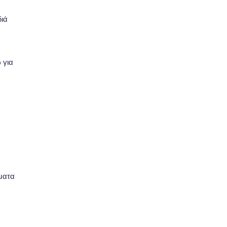
διά
 για
όματα