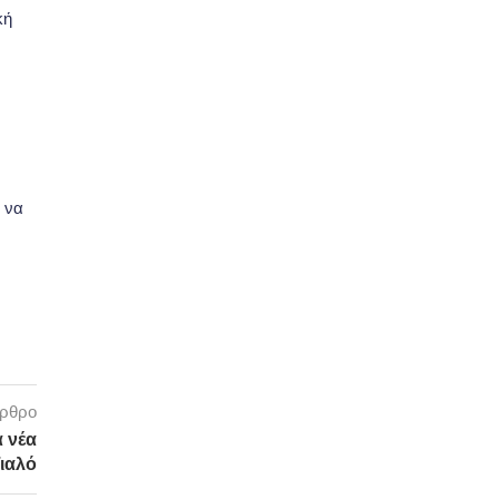
κή
 να
άρθρο
α νέα
ιαλό