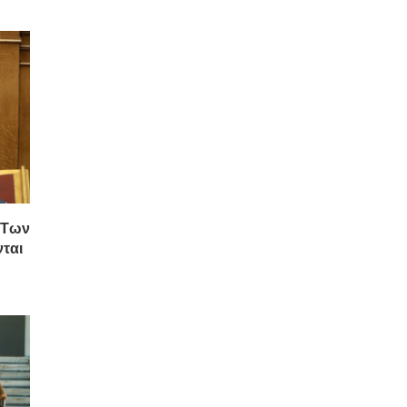
 Των
ται