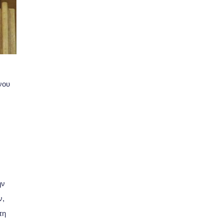
νου
ην
ν,
τη