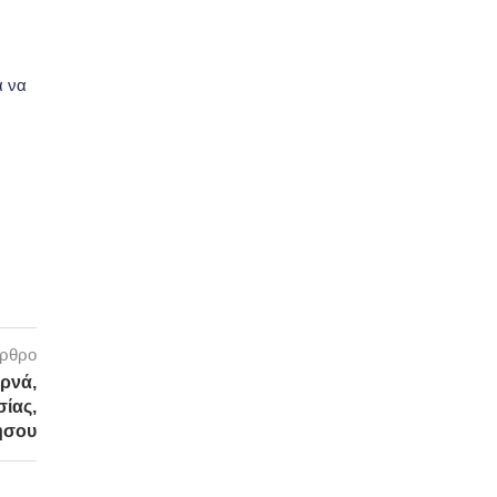
α να
άρθρο
ρνά,
σίας,
ήσου