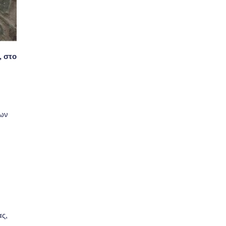
, στο
ν
ιων
ας,