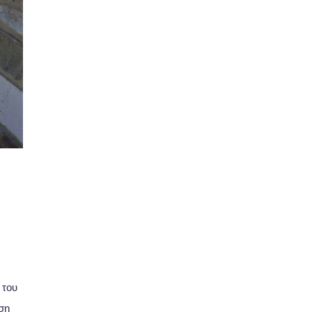
 του
ση