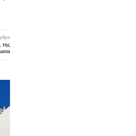
άρθρο
. της
ματα