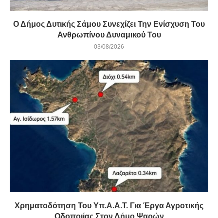
Ο Δήμος Δυτικής Σάμου Συνεχίζει Την Ενίσχυση Του
Ανθρωπίνου Δυναμικού Του
03/08/2026
Χρηματοδότηση Του Υπ.Α.Α.Τ. Για Έργα Αγροτικής
Οδοποιίας Στον Δήμο Ψαρών