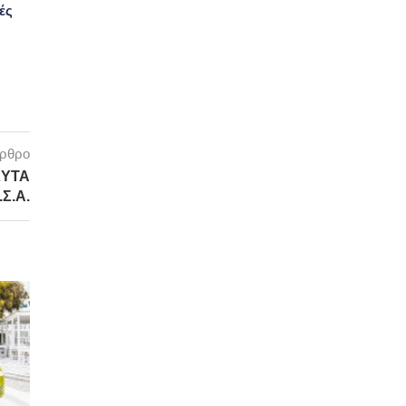
ές
άρθρο
ΧΥΤΑ
Σ.Α.