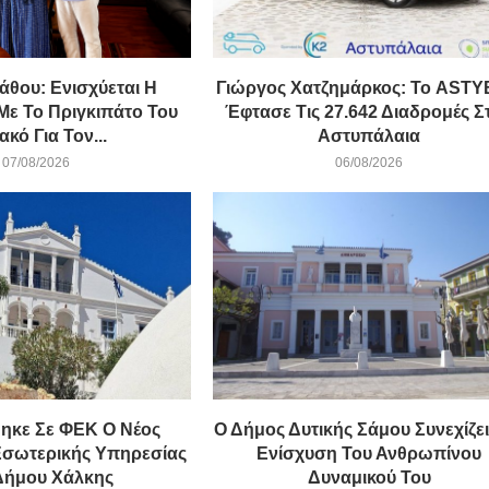
άθου: Ενισχύεται Η
Γιώργος Χατζημάρκος: Το AST
Με Το Πριγκιπάτο Του
Έφτασε Τις 27.642 Διαδρομές Σ
κό Για Τον...
Αστυπάλαια
07/08/2026
06/08/2026
ηκε Σε ΦΕΚ Ο Νέος
Ο Δήμος Δυτικής Σάμου Συνεχίζει
Εσωτερικής Υπηρεσίας
Ενίσχυση Του Ανθρωπίνου
Δήμου Χάλκης
Δυναμικού Του