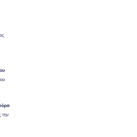
ας
που
λου
φόρα
ς την