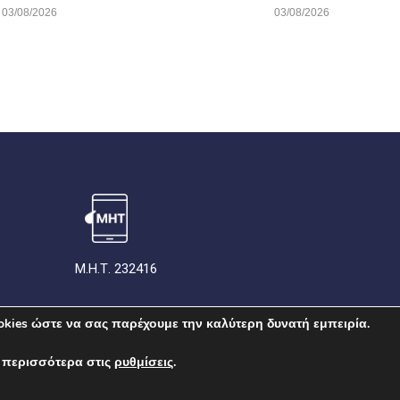
03/08/2026
03/08/2026
Μ.Η.Τ. 232416
kies ώστε να σας παρέχουμε την καλύτερη δυνατή εμπειρία.
ΠΟΛΙΤΙΚΗ ΓΙΑ ΤΑ COOKIES
ΣΥΜΜΟΡΦΩΣΗ
ΤΑΥΤΟ
 περισσότερα στις
ρυθμίσεις
.