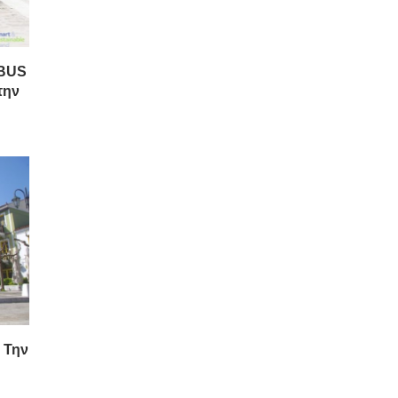
YBUS
την
 Την