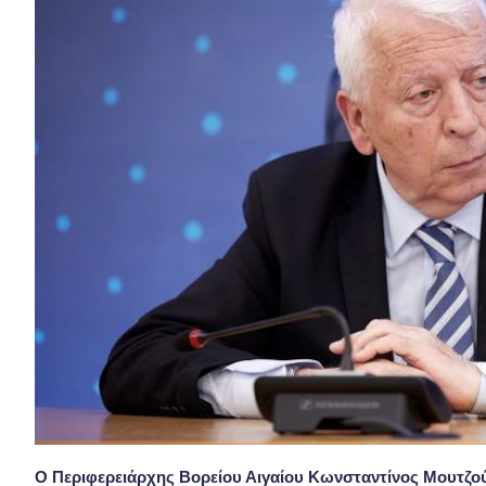
Ο Περιφερειάρχης Βορείου Αιγαίου Κωνσταντίνος Μουτζού