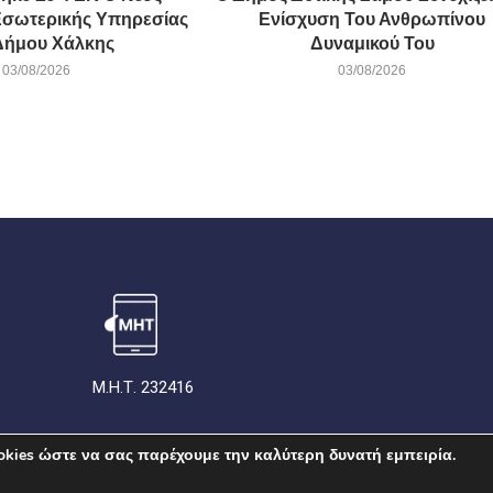
Εσωτερικής Υπηρεσίας
Ενίσχυση Του Ανθρωπίνου
Δήμου Χάλκης
Δυναμικού Του
03/08/2026
03/08/2026
Μ.Η.Τ. 232416
kies ώστε να σας παρέχουμε την καλύτερη δυνατή εμπειρία.
ΠΟΛΙΤΙΚΗ ΓΙΑ ΤΑ COOKIES
ΣΥΜΜΟΡΦΩΣΗ
ΤΑΥΤΟ