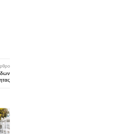
άρθρο
άδων
τητας