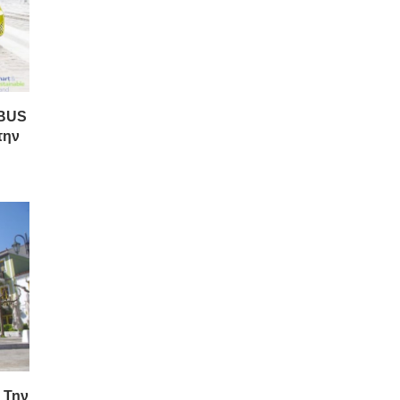
YBUS
την
 Την