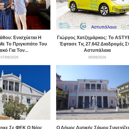
άθου: Ενισχύεται Η
Γιώργος Χατζημάρκος: Το AST
Με Το Πριγκιπάτο Του
Έφτασε Τις 27.642 Διαδρομές Σ
κό Για Τον...
Αστυπάλαια
07/08/2026
06/08/2026
ηκε Σε ΦΕΚ Ο Νέος
Ο Δήμος Δυτικής Σάμου Συνεχίζει