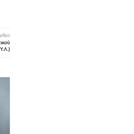
άρθρο
ικού
Υ.Λ.)