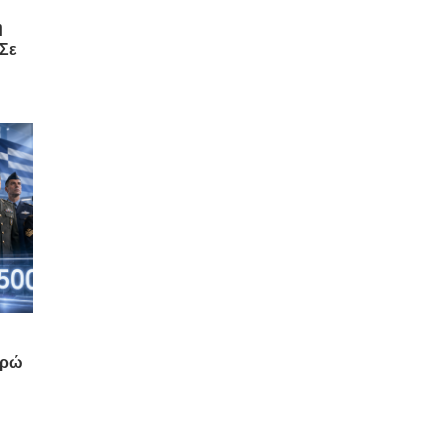
ή
 Σε
υρώ