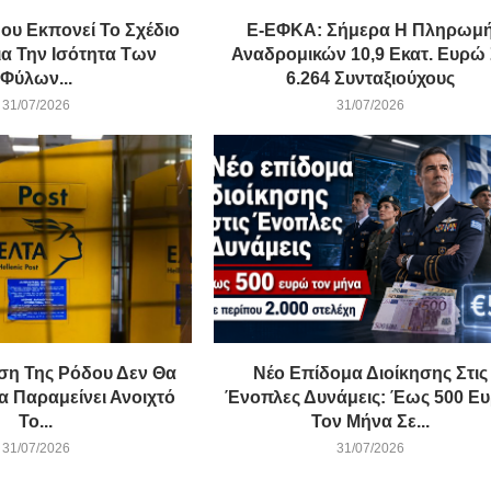
ου Εκπονεί Το Σχέδιο
E-ΕΦΚΑ: Σήμερα Η Πληρωμ
α Την Ισότητα Των
Αναδρομικών 10,9 Εκατ. Ευρώ
Φύλων...
6.264 Συνταξιούχους
31/07/2026
31/07/2026
ση Της Ρόδου Δεν Θα
Νέο Επίδομα Διοίκησης Στις
α Παραμείνει Ανοιχτό
Ένοπλες Δυνάμεις: Έως 500 Ε
Το...
Τον Μήνα Σε...
31/07/2026
31/07/2026